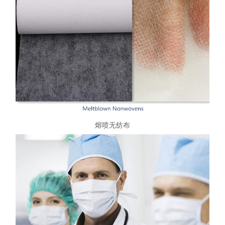
熔喷无纺布