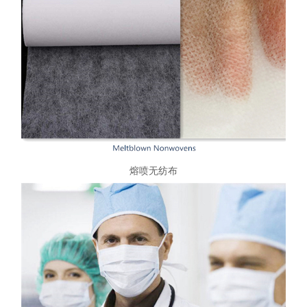
熔喷无纺布